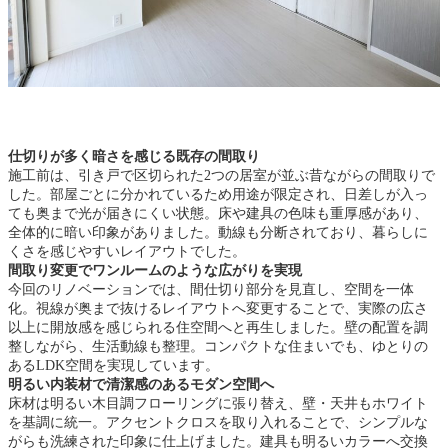
仕切りが多く暗さを感じる既存の間取り
施工前は、引き戸で区切られた2つの居室が並ぶ昔ながらの間取りで
した。部屋ごとに分かれているため用途が限定され、日差しが入っ
ても奥まで光が届きにくい状態。床や建具の色味も重厚感があり、
全体的に暗い印象がありました。動線も分断されており、暮らしに
くさを感じやすいレイアウトでした。
間取り変更でワンルームのような広がりを実現
今回のリノベーションでは、間仕切り部分を見直し、空間を一体
化。視線が奥まで抜けるレイアウトへ変更することで、実際の広さ
以上に開放感を感じられる住空間へと再生しました。壁の配置を調
整しながら、生活動線も整理。コンパクトな住まいでも、ゆとりの
あるLDK空間を実現しています。
明るい内装材で清潔感のあるモダン空間へ
床材は明るい木目調フローリングに張り替え、壁・天井もホワイト
を基調に統一。アクセントクロスを取り入れることで、シンプルな
がらも洗練された印象に仕上げました。建具も明るいカラーへ交換