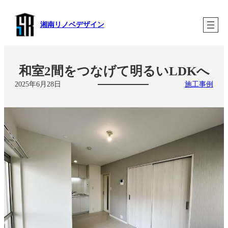
内
容
湘南リノベデザイン
を
ス
キ
ッ
プ
和室2間をつなげて明るいLDKへ
2025年6月28日
施工事例