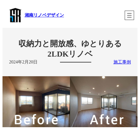
内
容
湘南リノベデザイン
を
ス
キ
ッ
プ
収納力と開放感、ゆとりある
2LDKリノベ
2024年2月20日
施工事例