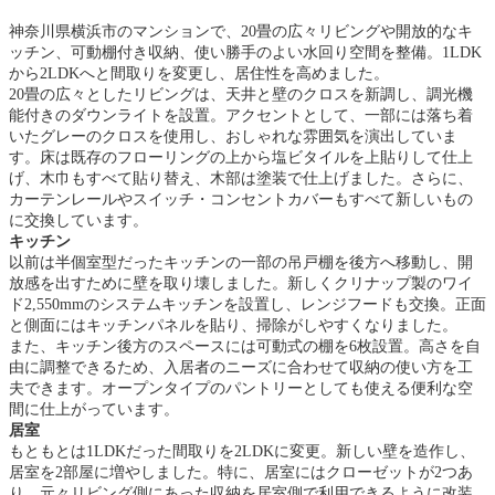
神奈川県横浜市のマンションで、20畳の広々リビングや開放的なキ
ッチン、可動棚付き収納、使い勝手のよい水回り空間を整備。1LDK
から2LDKへと間取りを変更し、居住性を高めました。
20畳の広々としたリビングは、天井と壁のクロスを新調し、調光機
能付きのダウンライトを設置。アクセントとして、一部には落ち着
いたグレーのクロスを使用し、おしゃれな雰囲気を演出していま
す。床は既存のフローリングの上から塩ビタイルを上貼りして仕上
げ、木巾もすべて貼り替え、木部は塗装で仕上げました。さらに、
カーテンレールやスイッチ・コンセントカバーもすべて新しいもの
に交換しています。
キッチン
以前は半個室型だったキッチンの一部の吊戸棚を後方へ移動し、開
放感を出すために壁を取り壊しました。新しくクリナップ製のワイ
ド2,550mmのシステムキッチンを設置し、レンジフードも交換。正面
と側面にはキッチンパネルを貼り、掃除がしやすくなりました。
また、キッチン後方のスペースには可動式の棚を6枚設置。高さを自
由に調整できるため、入居者のニーズに合わせて収納の使い方を工
夫できます。オープンタイプのパントリーとしても使える便利な空
間に仕上がっています。
居室
もともとは1LDKだった間取りを2LDKに変更。新しい壁を造作し、
居室を2部屋に増やしました。特に、居室にはクローゼットが2つあ
り、元々リビング側にあった収納を居室側で利用できるように改装