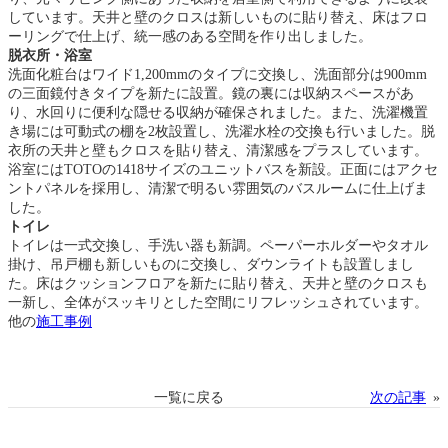
しています。天井と壁のクロスは新しいものに貼り替え、床はフロ
ーリングで仕上げ、統一感のある空間を作り出しました。
脱衣所・浴室
洗面化粧台はワイド1,200mmのタイプに交換し、洗面部分は900mm
の三面鏡付きタイプを新たに設置。鏡の裏には収納スペースがあ
り、水回りに便利な隠せる収納が確保されました。また、洗濯機置
き場には可動式の棚を2枚設置し、洗濯水栓の交換も行いました。脱
衣所の天井と壁もクロスを貼り替え、清潔感をプラスしています。
浴室にはTOTOの1418サイズのユニットバスを新設。正面にはアクセ
ントパネルを採用し、清潔で明るい雰囲気のバスルームに仕上げま
した。
トイレ
トイレは一式交換し、手洗い器も新調。ペーパーホルダーやタオル
掛け、吊戸棚も新しいものに交換し、ダウンライトも設置しまし
た。床はクッションフロアを新たに貼り替え、天井と壁のクロスも
一新し、全体がスッキリとした空間にリフレッシュされています。
他の
施工事例
一覧に戻る
次の記事
»